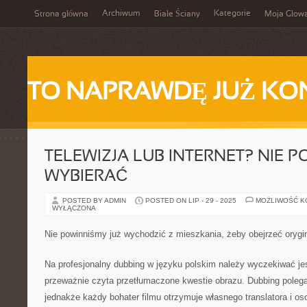
Archiwum
Kategorie
Strona główna
Białe Ściany
Moja Głow
TO NAPRAWDĘ JUŻ KO
TELEWIZJA LUB INTERNET? NIE 
WYBIERAĆ
POSTED BY ADMIN
POSTED ON LIP - 29 - 2025
MOŻLIWOŚĆ 
WYŁĄCZONA
Nie powinniśmy już wychodzić z mieszkania, żeby obejrzeć orygi
Na profesjonalny dubbing w języku polskim należy wyczekiwać jes
przeważnie czyta przetłumaczone kwestie obrazu. Dubbing poleg
jednakże każdy bohater filmu otrzymuje własnego translatora i os