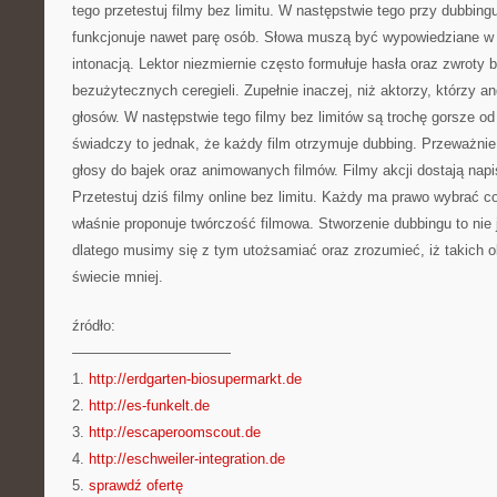
tego przetestuj filmy bez limitu. W następstwie tego przy dubbingu
funkcjonuje nawet parę osób. Słowa muszą być wypowiedziane w 
intonacją. Lektor niezmiernie często formułuje hasła oraz zwroty b
bezużytecznych ceregieli. Zupełnie inaczej, niż aktorzy, którzy a
głosów. W następstwie tego filmy bez limitów są trochę gorsze od
świadczy to jednak, że każdy film otrzymuje dubbing. Przeważnie
głosy do bajek oraz animowanych filmów. Filmy akcji dostają napi
Przetestuj dziś filmy online bez limitu. Każdy ma prawo wybrać co
właśnie proponuje twórczość filmowa. Stworzenie dubbingu to nie j
dlatego musimy się z tym utożsamiać oraz zrozumieć, iż takich o
świecie mniej.
źródło:
———————————
1.
http://erdgarten-biosupermarkt.de
2.
http://es-funkelt.de
3.
http://escaperoomscout.de
4.
http://eschweiler-integration.de
5.
sprawdź ofertę