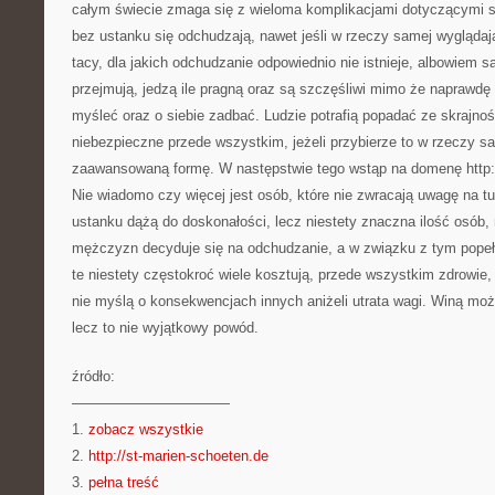
całym świecie zmaga się z wieloma komplikacjami dotyczącymi sw
bez ustanku się odchudzają, nawet jeśli w rzeczy samej wyglądają
tacy, dla jakich odchudzanie odpowiednio nie istnieje, albowiem są
przejmują, jedzą ile pragną oraz są szczęśliwi mimo że naprawdę
myśleć oraz o siebie zadbać. Ludzie potrafią popadać ze skrajno
niebezpieczne przede wszystkim, jeżeli przybierze to w rzeczy sa
zaawansowaną formę. W następstwie tego wstąp na domenę http:/
Nie wiadomo czy więcej jest osób, które nie zwracają uwagę na t
ustanku dążą do doskonałości, lecz niestety znaczna ilość osób, n
mężczyzn decyduje się na odchudzanie, a w związku z tym popełn
te niestety częstokroć wiele kosztują, przede wszystkim zdrowie
nie myślą o konsekwencjach innych aniżeli utrata wagi. Winą mo
lecz to nie wyjątkowy powód.
źródło:
———————————
1.
zobacz wszystkie
2.
http://st-marien-schoeten.de
3.
pełna treść