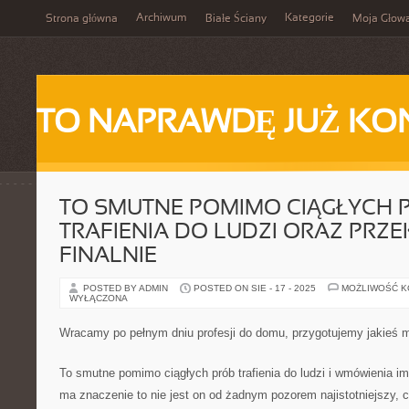
Archiwum
Kategorie
Strona główna
Białe Ściany
Moja Głow
TO NAPRAWDĘ JUŻ KO
TO SMUTNE POMIMO CIĄGŁYCH 
TRAFIENIA DO LUDZI ORAZ PRZ
FINALNIE
POSTED BY ADMIN
POSTED ON SIE - 17 - 2025
MOŻLIWOŚĆ 
WYŁĄCZONA
Wracamy po pełnym dniu profesji do domu, przygotujemy jakieś m
To smutne pomimo ciągłych prób trafienia do ludzi i wmówienia i
ma znaczenie to nie jest on od żadnym pozorem najistotniejszy, 