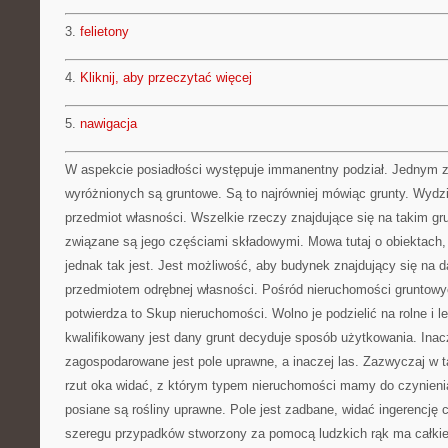
3.
felietony
4.
Kliknij, aby przeczytać więcej
5.
nawigacja
W aspekcie posiadłości występuje immanentny podział. Jednym z
wyróżnionych są gruntowe. Są to najrówniej mówiąc grunty. Wydzi
przedmiot własności. Wszelkie rzeczy znajdujące się na takim gru
związane są jego częściami składowymi. Mowa tutaj o obiektach, 
jednak tak jest. Jest możliwość, aby budynek znajdujący się na d
przedmiotem odrębnej własności. Pośród nieruchomości gruntowych
potwierdza to Skup nieruchomości. Wolno je podzielić na rolne i l
kwalifikowany jest dany grunt decyduje sposób użytkowania. Ina
zagospodarowane jest pole uprawne, a inaczej las. Zazwyczaj w 
rzut oka widać, z którym typem nieruchomości mamy do czynienia
posiane są rośliny uprawne. Pole jest zadbane, widać ingerencję 
szeregu przypadków stworzony za pomocą ludzkich rąk ma całkie