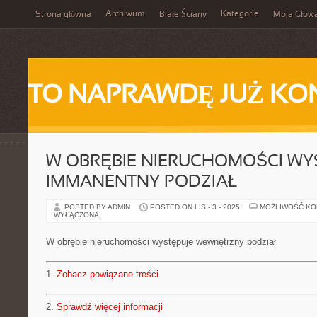
Archiwum
Kategorie
Strona główna
Białe Ściany
Moja Głow
TO NAPRAWDĘ JUŻ KO
W OBRĘBIE NIERUCHOMOŚCI WY
IMMANENTNY PODZIAŁ
POSTED BY ADMIN
POSTED ON LIS - 3 - 2025
MOŻLIWOŚĆ K
WYŁĄCZONA
W obrębie nieruchomości występuje wewnętrzny podział
1.
Zobacz powiązane treści
2.
Sprawdź więcej informacji