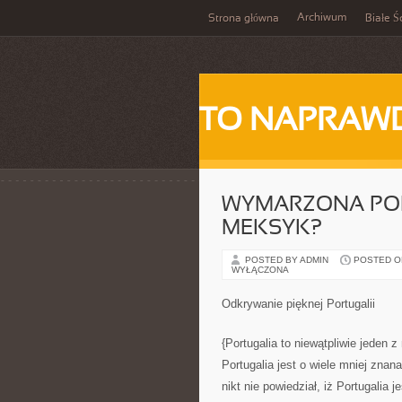
Archiwum
Strona główna
Białe Ś
TO NAPRAWD
WYMARZONA POD
MEKSYK?
POSTED BY ADMIN
POSTED ON 
WYŁĄCZONA
Odkrywanie pięknej Portugalii
{Portugalia to niewątpliwie jeden 
Portugalia jest o wiele mniej znana
nikt nie powiedział, iż Portugalia