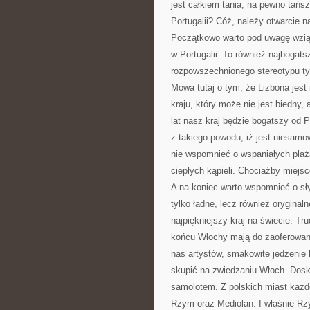
jest całkiem tania, na pewno tańs
Portugalii? Cóż, należy otwarcie 
Początkowo warto pod uwagę wziąć 
w Portugalii. To również najbogat
rozpowszechnionego stereotypu t
Mowa tutaj o tym, że Lizbona jest 
kraju, który może nie jest biedny
lat nasz kraj będzie bogatszy od Po
z takiego powodu, iż jest niesamo
nie wspomnieć o wspaniałych plaż
ciepłych kąpieli. Chociażby miej
A na koniec warto wspomnieć o sły
tylko ładne, lecz również oryginaln
najpiękniejszy kraj na świecie. T
końcu Włochy mają do zaoferowania 
nas artystów, smakowite jedzenie
skupić na zwiedzaniu Włoch. Dosk
samolotem. Z polskich miast każdeg
Rzym oraz Mediolan. I właśnie Rz