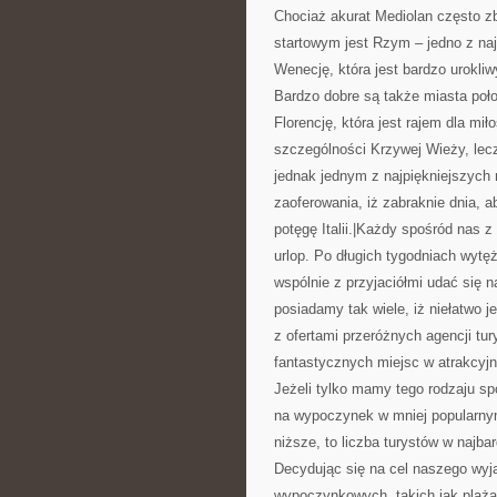
Chociaż akurat Mediolan często z
startowym jest Rzym – jedno z naj
Wenecję, która jest bardzo urokl
Bardzo dobre są także miasta poło
Florencję, która jest rajem dla mi
szczególności Krzywej Wieży, lecz
jednak jednym z najpiękniejszych 
zaoferowania, iż zabraknie dnia, 
potęgę Italii.|Każdy spośród nas 
urlop. Po długich tygodniach wyt
wspólnie z przyjaciółmi udać się 
posiadamy tak wiele, iż niełatwo 
z ofertami przeróżnych agencji tu
fantastycznych miejsc w atrakcyjn
Jeżeli tylko mamy tego rodzaju s
na wypoczynek w mniej popularnym
niższe, to liczba turystów w najbar
Decydując się na cel naszego wy
wypoczynkowych, takich jak plaża 