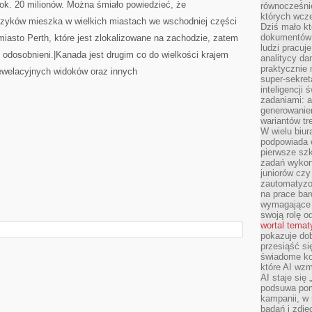
– ok. 20 milionów. Można śmiało powiedzieć, że
równocześni
których wcze
czyków mieszka w wielkich miastach we wschodniej części
Dziś mało kt
dokumentów 
miasto Perth, które jest zlokalizowane na zachodzie, zatem
ludzi pracuje
 odosobnieni.|Kanada jest drugim co do wielkości krajem
analitycy da
praktycznie n
rewelacyjnych widoków oraz innych
super-sekre
inteligencji
zadaniami: a
generowani
wariantów t
W wielu biura
podpowiada o
pierwsze szk
zadań wykon
juniorów cz
zautomatyzo
na prace bar
wymagające e
swoją rolę o
wortal tema
pokazuje dob
przesiąść si
świadome kor
które AI wzm
AI staje się
podsuwa pomy
kampanii, w
badań i zdję