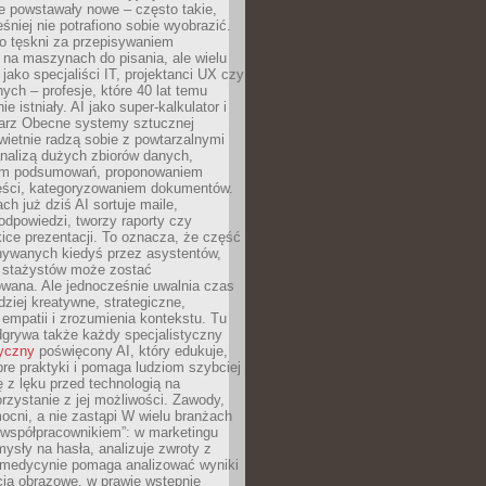
e powstawały nowe – często takie,
śniej nie potrafiono sobie wyobrazić.
o tęskni za przepisywaniem
na maszynach do pisania, ale wielu
 jako specjaliści IT, projektanci UX czy
nych – profesje, które 40 lat temu
ie istniały. AI jako super-kalkulator i
tarz Obecne systemy sztucznej
 świetnie radzą sobie z powtarzalnymi
nalizą dużych zbiorów danych,
em podsumowań, proponowaniem
reści, kategoryzowaniem dokumentów.
ch już dziś AI sortuje maile,
dpowiedzi, tworzy raporty czy
ice prezentacji. To oznacza, że część
ywanych kiedyś przez asystentów,
y stażystów może zostać
wana. Ale jednocześnie uwalnia czas
dziej kreatywne, strategiczne,
mpatii i zrozumienia kontekstu. Tu
dgrywa także każdy specjalistyczny
tyczny
poświęcony AI, który edukuje,
re praktyki i pomaga ludziom szybciej
ę z lęku przed technologią na
zystanie z jej możliwości. Zawody,
ocni, a nie zastąpi W wielu branżach
 „współpracownikiem”: w marketingu
sły na hasła, analizuje zwroty z
 medycynie pomaga analizować wyniki
cia obrazowe, w prawie wstępnie