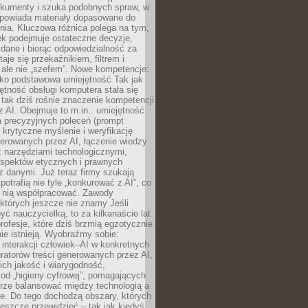
okumenty i szuka podobnych spraw, w
dpowiada materiały dopasowane do
nia. Kluczowa różnica polega na tym,
ek podejmuje ostateczne decyzje,
c dane i biorąc odpowiedzialność za
staje się przekaźnikiem, filtrem i
 ale nie „szefem”. Nowe kompetencje:
ako podstawowa umiejętność Tak jak
ętność obsługi komputera stała się
tak dziś rośnie znaczenie kompetencji
 AI. Obejmuje to m.in.: umiejętność
a precyzyjnych poleceń (prompt
, krytyczne myślenie i weryfikację
erowanych przez AI, łączenie wiedzy
 narzędziami technologicznymi,
aspektów etycznych i prawnych
 danymi. Już teraz firmy szukają
 potrafią nie tyle „konkurować z AI”, co
z nią współpracować. Zawody
 których jeszcze nie znamy Jeśli
być nauczycielką, to za kilkanaście lat
profesje, które dziś brzmią egzotycznie
nie istnieją. Wyobraźmy sobie:
 interakcji człowiek–AI w konkretnych
ratorów treści generowanych przez AI,
ich jakość i wiarygodność,
 od „higieny cyfrowej”, pomagających
rze balansować między technologią a
ne. Do tego dochodzą obszary, których
eszcze przewidzieć – tak jak kiedyś