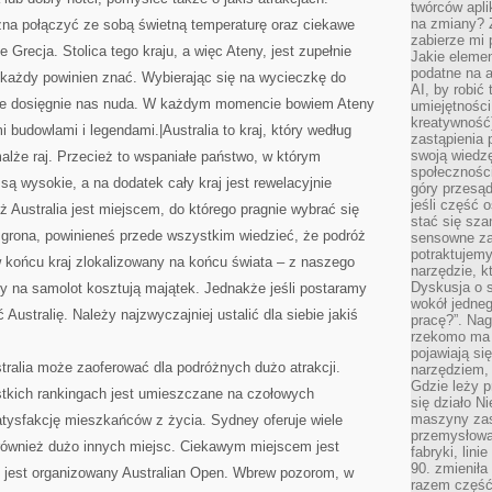
twórców apli
na zmiany? 
na połączyć ze sobą świetną temperaturę oraz ciekawe
zabierze mi 
 Grecja. Stolica tego kraju, a więc Ateny, jest zupełnie
Jakie elemen
podatne na 
ą każdy powinien znać. Wybierając się na wycieczkę do
AI, by robić 
ie dosięgnie nas nuda. W każdym momencie bowiem Ateny
umiejętności
kreatywność)
budowlami i legendami.|Australia to kraj, który według
zastąpienia
swoją wiedzę
lże raj. Przecież to wspaniałe państwo, w którym
społeczności
 są wysokie, a na dodatek cały kraj jest rewelacyjnie
góry przesąd
jeśli część 
iż Australia jest miejscem, do którego pragnie wybrać się
stać się sza
go grona, powinieneś przede wszystkim wiedzieć, że podróż
sensowne za
potraktujemy
 w końcu kraj zlokalizowany na końcu świata – z naszego
narzędzie, k
Dyskusja o s
y na samolot kosztują majątek. Jednakże jeśli postaramy
wokół jedneg
Australię. Należy najzwyczajniej ustalić dla siebie jakiś
pracę?”. Nag
rzekomo ma z
pojawiają się
stralia może zaoferować dla podróżnych dużo atrakcji.
narzędziem, 
Gdzie leży p
stkich rankingach jest umieszczane na czołowych
się działo N
maszyny zas
atysfakcję mieszkańców z życia. Sydney oferuje wiele
przemysłowa
 również dużo innych miejsc. Ciekawym miejscem jest
fabryki, lini
90. zmieniła
e jest organizowany Australian Open. Wbrew pozorom, w
razem część 