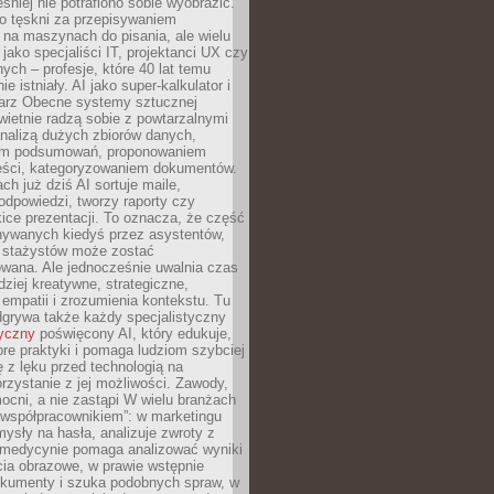
śniej nie potrafiono sobie wyobrazić.
o tęskni za przepisywaniem
na maszynach do pisania, ale wielu
 jako specjaliści IT, projektanci UX czy
nych – profesje, które 40 lat temu
ie istniały. AI jako super-kalkulator i
tarz Obecne systemy sztucznej
 świetnie radzą sobie z powtarzalnymi
nalizą dużych zbiorów danych,
em podsumowań, proponowaniem
reści, kategoryzowaniem dokumentów.
ch już dziś AI sortuje maile,
dpowiedzi, tworzy raporty czy
ice prezentacji. To oznacza, że część
ywanych kiedyś przez asystentów,
y stażystów może zostać
wana. Ale jednocześnie uwalnia czas
dziej kreatywne, strategiczne,
mpatii i zrozumienia kontekstu. Tu
dgrywa także każdy specjalistyczny
tyczny
poświęcony AI, który edukuje,
re praktyki i pomaga ludziom szybciej
ę z lęku przed technologią na
zystanie z jej możliwości. Zawody,
ocni, a nie zastąpi W wielu branżach
 „współpracownikiem”: w marketingu
sły na hasła, analizuje zwroty z
 medycynie pomaga analizować wyniki
cia obrazowe, w prawie wstępnie
okumenty i szuka podobnych spraw, w