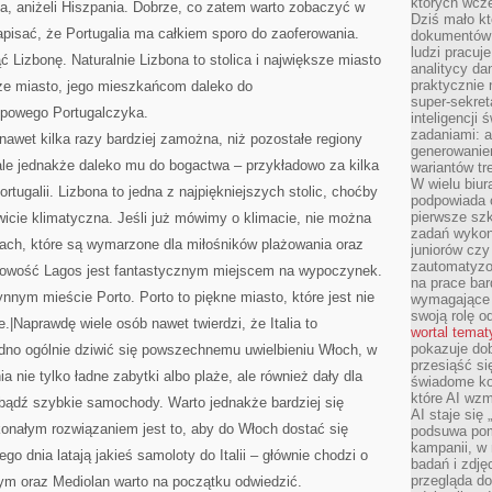
których wcze
za, aniżeli Hiszpania. Dobrze, co zatem warto zobaczyć w
Dziś mało kt
napisać, że Portugalia ma całkiem sporo do zaoferowania.
dokumentów 
ludzi pracuje
Lizbonę. Naturalnie Lizbona to stolica i największe miasto
analitycy da
praktycznie n
sze miasto, jego mieszkańcom daleko do
super-sekre
ypowego Portugalczyka.
inteligencji
zadaniami: a
nawet kilka razy bardziej zamożna, niż pozostałe regiony
generowani
, ale jednakże daleko mu do bogactwa – przykładowo za kilka
wariantów t
W wielu biura
rtugalii. Lizbona to jedna z najpiękniejszych stolic, choćby
podpowiada o
pierwsze szk
wicie klimatyczna. Jeśli już mówimy o klimacie, nie można
zadań wykon
ach, które są wymarzone dla miłośników plażowania oraz
juniorów cz
zautomatyzo
scowość Lagos jest fantastycznym miejscem na wypoczynek.
na prace bar
nnym mieście Porto. Porto to piękne miasto, które jest nie
wymagające e
swoją rolę o
e.|Naprawdę wiele osób nawet twierdzi, że Italia to
wortal tema
pokazuje dob
rudno ogólnie dziwić się powszechnemu uwielbieniu Włoch, w
przesiąść si
nie tylko ładne zabytki albo plaże, ale również dały dla
świadome kor
które AI wzm
 bądź szybkie samochody. Warto jednakże bardziej się
AI staje się
onałym rozwiązaniem jest to, aby do Włoch dostać się
podsuwa pomy
kampanii, w
o dnia latają jakieś samoloty do Italii – głównie chodzi o
badań i zdję
przegląda d
ym oraz Mediolan warto na początku odwiedzić.