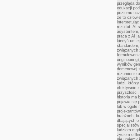
przegląda d
edukacji po
poziomu ucz
że to człowi
interpretują
rezultat. AI 
asystentem,
praca z AI j
kiedyś umiej
standardem, 
związanych z
formułowani
engineering)
wyników gen
domenowej z
rozumienie 
związanych z
ludzi, którzy
efektywnie 
przyszłości,
historia ma 
pojawią się 
lub w ogóle 
projektantów
branżach, ku
dbających o 
specjalistów
ludziom mąd
życiem offli
nie umiemy j