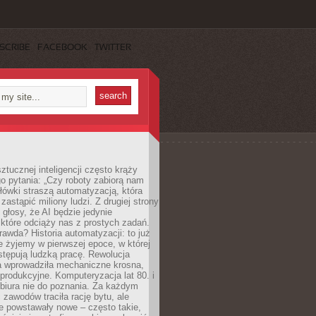
SCRIBE
FACEBOOK
TWITTER
ztucznej inteligencji często krąży
o pytania: „Czy roboty zabiorą nam
łówki straszą automatyzacją, która
astąpić miliony ludzi. Z drugiej strony
 głosy, że AI będzie jedynie
które odciąży nas z prostych zadań.
rawda? Historia automatyzacji: to już
ie żyjemy w pierwszej epoce, w której
tępują ludzką pracę. Rewolucja
 wprowadziła mechaniczne krosna,
e produkcyjne. Komputeryzacja lat 80. i
 biura nie do poznania. Za każdym
zawodów traciła rację bytu, ale
e powstawały nowe – często takie,