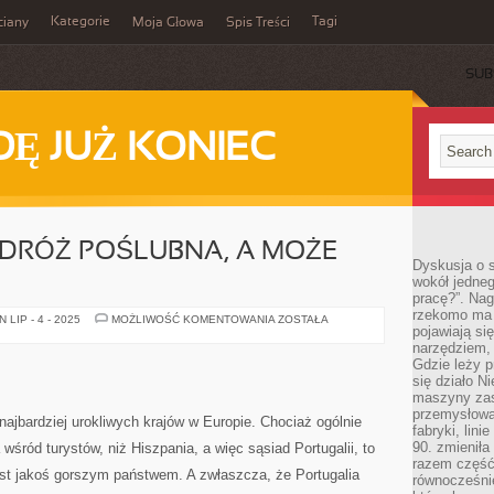
Kategorie
Tagi
ciany
Moja Głowa
Spis Treści
SUB
Ę JUŻ KONIEC
RÓŻ POŚLUBNA, A MOŻE
Dyskusja o s
wokół jedneg
pracę?”. Nag
rzekomo ma z
WYMARZONA
LIP - 4 - 2025
MOŻLIWOŚĆ KOMENTOWANIA
ZOSTAŁA
pojawiają się
PODRÓŻ
POŚLUBNA,
narzędziem, 
A
Gdzie leży p
MOŻE
MEKSYK?
się działo N
maszyny zas
przemysłowa
z najbardziej urokliwych krajów w Europie. Chociaż ogólnie
fabryki, lini
90. zmieniła
 wśród turystów, niż Hiszpania, a więc sąsiad Portugalii, to
razem część 
 jest jakoś gorszym państwem. A zwłaszcza, że Portugalia
równocześni