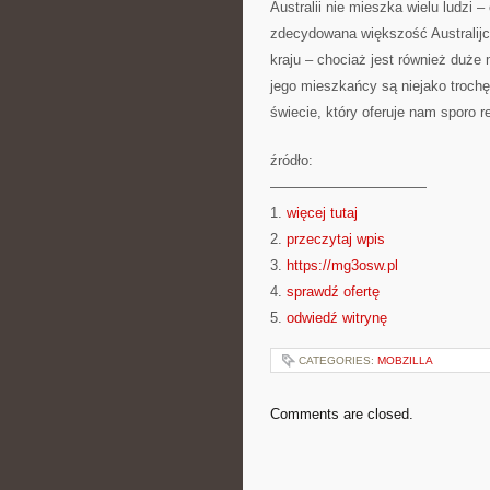
Australii nie mieszka wielu ludzi 
zdecydowana większość Australij
kraju – chociaż jest również duże 
jego mieszkańcy są niejako trochę
świecie, który oferuje nam sporo 
źródło:
———————————
1.
więcej tutaj
2.
przeczytaj wpis
3.
https://mg3osw.pl
4.
sprawdź ofertę
5.
odwiedź witrynę
CATEGORIES:
MOBZILLA
Comments are closed.