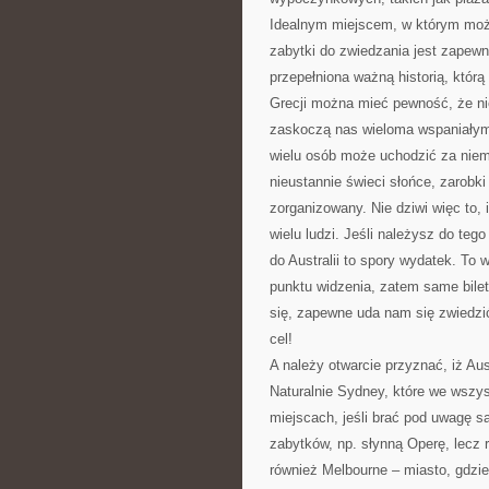
Idealnym miejscem, w którym moż
zabytki do zwiedzania jest zapewne
przepełniona ważną historią, któr
Grecji można mieć pewność, że n
zaskoczą nas wieloma wspaniałymi 
wielu osób może uchodzić za niema
nieustannie świeci słońce, zarobki
zorganizowany. Nie dziwi więc to, 
wielu ludzi. Jeśli należysz do te
do Australii to spory wydatek. To
punktu widzenia, zatem same bilet
się, zapewne uda nam się zwiedzić 
cel!
A należy otwarcie przyznać, iż Au
Naturalnie Sydney, które we wszy
miejscach, jeśli brać pod uwagę s
zabytków, np. słynną Operę, lecz
również Melbourne – miasto, gdzi