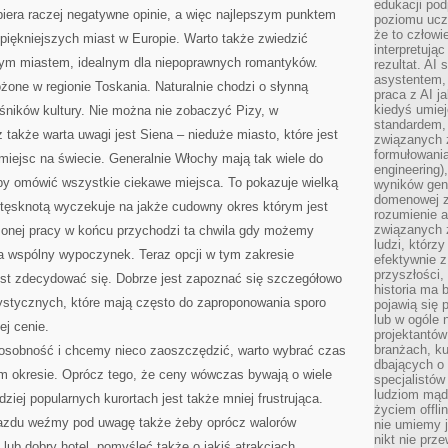
edukacji po
biera raczej negatywne opinie, a więc najlepszym punktem
poziomu ucz
że to człowi
piękniejszych miast w Europie. Warto także zwiedzić
interpretują
iwym miastem, idealnym dla niepoprawnych romantyków.
rezultat. AI 
asystentem,
żone w regionie Toskania. Naturalnie chodzi o słynną
praca z AI j
kiedyś umiej
łośników kultury. Nie można nie zobaczyć Pizy, w
standardem, 
 także warta uwagi jest Siena – nieduże miasto, które jest
związanych z
formułowani
miejsc na świecie. Generalnie Włochy mają tak wiele do
engineering)
aby omówić wszystkie ciekawe miejsca. To pokazuje wielką
wyników gen
domenowej z
z tęsknotą wyczekuje na jakże cudowny okres którym jest
rozumienie 
związanych z
ężonej pracy w końcu przychodzi ta chwila gdy możemy
ludzi, którzy
na wspólny wypoczynek. Teraz opcji w tym zakresie
efektywnie 
przyszłości,
jest zdecydować się. Dobrze jest zapoznać się szczegółowo
historia ma 
rystycznych, które mają często do zaproponowania sporo
pojawią się 
lub w ogóle 
ej cenie.
projektantów
branżach, ku
posobność i chcemy nieco zaoszczędzić, warto wybrać czas
dbających o 
 okresie. Oprócz tego, że ceny wówczas bywają o wiele
specjalistów
ludziom mąd
dziej popularnych kurortach jest także mniej frustrująca.
życiem offli
jazdu weźmy pod uwagę także żeby oprócz walorów
nie umiemy j
nikt nie prz
lub dobry hotel, pomyśleć także o jakiś atrakcjach.