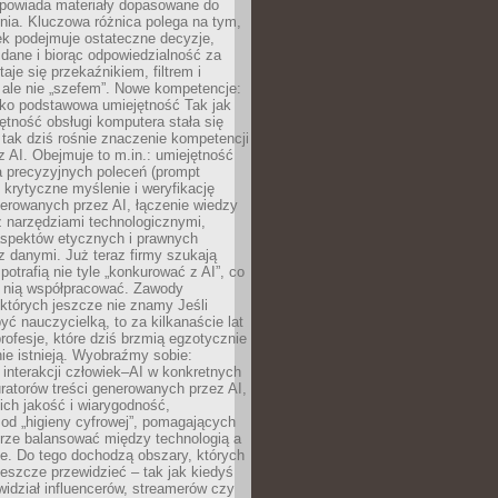
dpowiada materiały dopasowane do
nia. Kluczowa różnica polega na tym,
ek podejmuje ostateczne decyzje,
c dane i biorąc odpowiedzialność za
staje się przekaźnikiem, filtrem i
 ale nie „szefem”. Nowe kompetencje:
ako podstawowa umiejętność Tak jak
ętność obsługi komputera stała się
tak dziś rośnie znaczenie kompetencji
 AI. Obejmuje to m.in.: umiejętność
a precyzyjnych poleceń (prompt
, krytyczne myślenie i weryfikację
erowanych przez AI, łączenie wiedzy
 narzędziami technologicznymi,
aspektów etycznych i prawnych
 danymi. Już teraz firmy szukają
 potrafią nie tyle „konkurować z AI”, co
z nią współpracować. Zawody
 których jeszcze nie znamy Jeśli
być nauczycielką, to za kilkanaście lat
profesje, które dziś brzmią egzotycznie
nie istnieją. Wyobraźmy sobie:
 interakcji człowiek–AI w konkretnych
ratorów treści generowanych przez AI,
ich jakość i wiarygodność,
 od „higieny cyfrowej”, pomagających
rze balansować między technologią a
ne. Do tego dochodzą obszary, których
eszcze przewidzieć – tak jak kiedyś
ewidział influencerów, streamerów czy