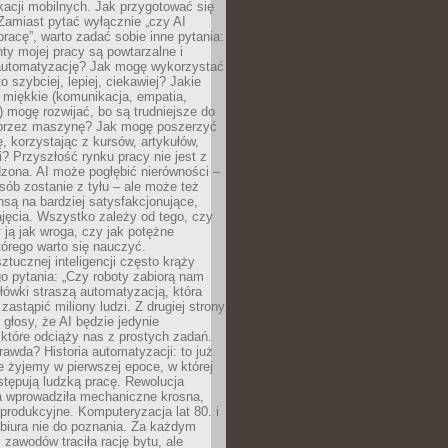
kacji mobilnych. Jak przygotować się
Zamiast pytać wyłącznie „czy AI
pracę”, warto zadać sobie inne pytania:
ty mojej pracy są powtarzalne i
automatyzację? Jak mogę wykorzystać
to szybciej, lepiej, ciekawiej? Jakie
 miękkie (komunikacja, empatia,
 mogę rozwijać, bo są trudniejsze do
 przez maszynę? Jak mogę poszerzyć
, korzystając z kursów, artykułów,
? Przyszłość rynku pracy nie jest z
zona. AI może pogłębić nierówności –
osób zostanie z tyłu – ale może też
nsą na bardziej satysfakcjonujące,
jęcia. Wszystko zależy od tego, czy
 ją jak wroga, czy jak potężne
tórego warto się nauczyć.
ztucznej inteligencji często krąży
o pytania: „Czy roboty zabiorą nam
łówki straszą automatyzacją, która
astąpić miliony ludzi. Z drugiej strony
 głosy, że AI będzie jedynie
które odciąży nas z prostych zadań.
rawda? Historia automatyzacji: to już
ie żyjemy w pierwszej epoce, w której
tępują ludzką pracę. Rewolucja
 wprowadziła mechaniczne krosna,
e produkcyjne. Komputeryzacja lat 80. i
 biura nie do poznania. Za każdym
zawodów traciła rację bytu, ale