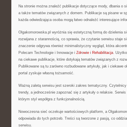
Na stronie można znaleźć publikacje dotyczące mody, dbania o si
a także tematów związanych z domem. Publikacje są pisane w sp
każda odwiedzająca osoba mogą łatwo odnaleźć interesujące info
Olgakomorowska.pl wyróżnia się estetyczną formą do dzielenia si
rozwijana z starannością, co sprawia, że czytanie serwisu staje s
znaczenie odgrywa również minimalistyczny wygląd, która akcentu
Polecam Technologie i Innowacje i
Zdrowie i Rehabilitacja
. Użytk
na ciekawe publikacje, które dotykają tematów związanych z roz
Publikowane są tu zarówno rozbudowane artykuły, jak i ciekawe o
portal zyskuje własną tożsamość.
Ważną zaletą serwisu jest szeroki zakres tematyczny. Czytelni
trendy, a jednocześnie zapoznać się z artykuły o relaksie. Serwis
którym styl współgra z funkcjonalnością.
Nowoczesna sieć oczekuje wartościowych platform, a Olgakomor
odpowiada do tych potrzeb. Treści są tworzone z pasją, co oddzi
serwisu.