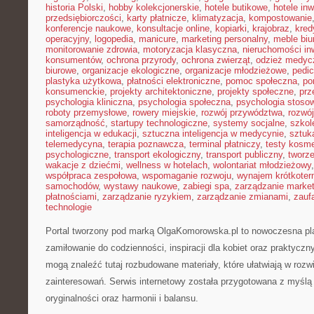
historia Polski
,
hobby kolekcjonerskie
,
hotele butikowe
,
hotele in
przedsiębiorczości
,
karty płatnicze
,
klimatyzacja
,
kompostowanie
konferencje naukowe
,
konsultacje online
,
kopiarki
,
krajobraz
,
kred
operacyjny
,
logopedia
,
manicure
,
marketing personalny
,
meble biu
monitorowanie zdrowia
,
motoryzacja klasyczna
,
nieruchomości in
konsumentów
,
ochrona przyrody
,
ochrona zwierząt
,
odzież medyc
biurowe
,
organizacje ekologiczne
,
organizacje młodzieżowe
,
pedic
plastyka użytkowa
,
płatności elektroniczne
,
pomoc społeczna
,
po
konsumenckie
,
projekty architektoniczne
,
projekty społeczne
,
prz
psychologia kliniczna
,
psychologia społeczna
,
psychologia stoso
roboty przemysłowe
,
rowery miejskie
,
rozwój przywództwa
,
rozwój
samorządność
,
startupy technologiczne
,
systemy socjalne
,
szkol
inteligencja w edukacji
,
sztuczna inteligencja w medycynie
,
sztuk
telemedycyna
,
terapia poznawcza
,
terminal płatniczy
,
testy kosm
psychologiczne
,
transport ekologiczny
,
transport publiczny
,
tworze
wakacje z dziećmi
,
wellness w hotelach
,
wolontariat młodzieżowy
współpraca zespołowa
,
wspomaganie rozwoju
,
wynajem krótkote
samochodów
,
wystawy naukowe
,
zabiegi spa
,
zarządzanie marke
płatnościami
,
zarządzanie ryzykiem
,
zarządzanie zmianami
,
zauf
technologie
Portal tworzony pod marką OlgaKomorowska.pl to nowoczesna plat
zamiłowanie do codzienności, inspiracji dla kobiet oraz praktycz
mogą znaleźć tutaj rozbudowane materiały, które ułatwiają w rozw
zainteresowań. Serwis internetowy została przygotowana z myślą 
oryginalności oraz harmonii i balansu.