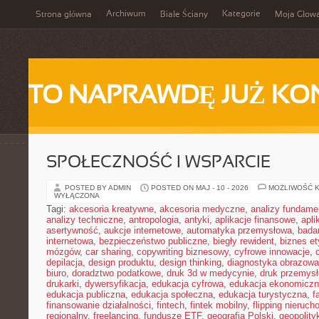
Archiwum
Kategorie
Strona główna
Białe Ściany
Moja Głow
TO NAPRAWDĘ JUŻ KO
SPOŁECZNOŚĆ I WSPARCIE
POSTED BY ADMIN
POSTED ON MAJ - 10 - 2026
MOŻLIWOŚĆ 
WYŁĄCZONA
Tagi:
akcesoria kreatywne
,
akcesoria medyczne
,
analizy fundame
analizy techniczne
,
antropologia
,
antyki
,
aplikacje finansowe
,
apli
asertywność
,
aukcje internetowe
,
automatyka przemysłowa
,
bada
internetowa
,
bezpieczeństwo publiczne
,
biegły rewident
,
biznes e
mózgów
,
car sharing
,
copywriting biznesowy
,
cyfrowe innowacje
,
depilacja
,
design produktu
,
design thinking
,
diagnostyka obrazowa
biuro
,
doradztwo podatkowe
,
druk 3d w medycynie
,
druk przemys
drukarki
,
dywersyfikacja
,
edukacja cyfrowa
,
edukacja ekonomicz
edukacja publiczna
,
edukacja społeczna
,
edukacja turystyczna
,
f
finansowanie działalności
,
fintech
,
fintek mobilny
,
flipping nieruc
regionalny
,
freelancing
,
fundusze ETF
,
geografia Polski
,
geopolity