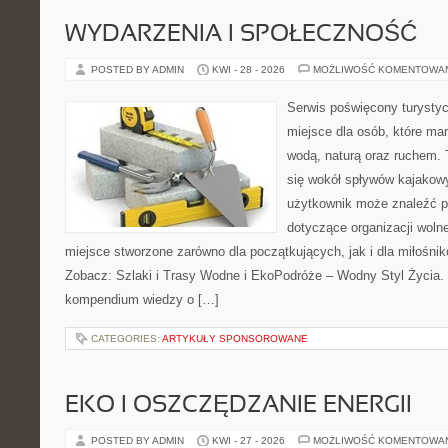
WYDARZENIA I SPOŁECZNOŚĆ
POSTED BY ADMIN
KWI - 28 - 2026
MOŻLIWOŚĆ KOMENTOWA
Serwis poświęcony turystyc
miejsce dla osób, które ma
wodą, naturą oraz ruchem. 
się wokół spływów kajakow
użytkownik może znaleźć 
dotyczące organizacji woln
miejsce stworzone zarówno dla początkujących, jak i dla miłośn
Zobacz: Szlaki i Trasy Wodne i EkoPodróże – Wodny Styl Życia.
kompendium wiedzy o […]
CATEGORIES:
ARTYKUŁY SPONSOROWANE
EKO I OSZCZĘDZANIE ENERGII
POSTED BY ADMIN
KWI - 27 - 2026
MOŻLIWOŚĆ KOMENTOWA