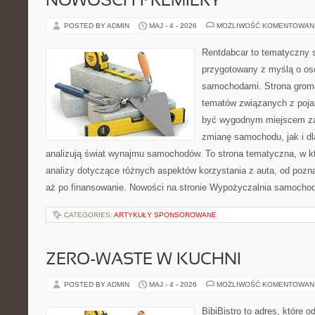
NOWOŚCI I PREMIERY
POSTED BY ADMIN
MAJ - 4 - 2026
MOŻLIWOŚĆ KOMENTOWAN
Rentdabcar to tematyczny s
przygotowany z myślą o oso
samochodami. Strona groma
tematów związanych z poj
być wygodnym miejscem za
zmianę samochodu, jak i dla
analizują świat wynajmu samochodów. To strona tematyczna, w 
analizy dotyczące różnych aspektów korzystania z auta, od poz
aż po finansowanie. Nowości na stronie Wypożyczalnia samocho
CATEGORIES:
ARTYKUŁY SPONSOROWANE
ZERO-WASTE W KUCHNI
POSTED BY ADMIN
MAJ - 4 - 2026
MOŻLIWOŚĆ KOMENTOWAN
BibiBistro to adres, które 