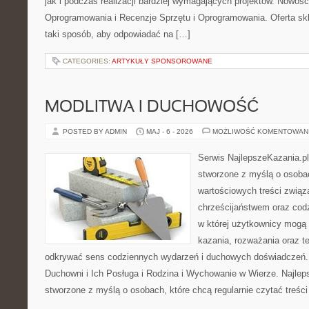
jak i podczas realizacji bardziej wymagających projektów. Nowośc
Oprogramowania i Recenzje Sprzętu i Oprogramowania. Oferta sk
taki sposób, aby odpowiadać na […]
CATEGORIES:
ARTYKUŁY SPONSOROWANE
MODLITWA I DUCHOWOŚĆ
POSTED BY ADMIN
MAJ - 6 - 2026
MOŻLIWOŚĆ KOMENTOWAN
Serwis NajlepszeKazania.p
stworzone z myślą o osobac
wartościowych treści związ
chrześcijaństwem oraz codz
w której użytkownicy mogą
kazania, rozważania oraz t
odkrywać sens codziennych wydarzeń i duchowych doświadczeń. K
Duchowni i Ich Posługa i Rodzina i Wychowanie w Wierze. Najlep
stworzone z myślą o osobach, które chcą regularnie czytać treści