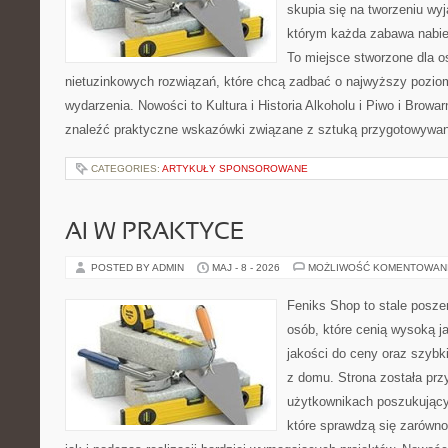
skupia się na tworzeniu wyj
którym każda zabawa nabie
To miejsce stworzone dla 
nietuzinkowych rozwiązań, które chcą zadbać o najwyższy pozi
wydarzenia. Nowości to Kultura i Historia Alkoholu i Piwo i Browa
znaleźć praktyczne wskazówki związane z sztuką przygotowywania
CATEGORIES:
ARTYKUŁY SPONSOROWANE
AI W PRAKTYCE
POSTED BY ADMIN
MAJ - 8 - 2026
MOŻLIWOŚĆ KOMENTOWAN
Feniks Shop to stale poszer
osób, które cenią wysoką j
jakości do ceny oraz szyb
z domu. Strona została pr
użytkownikach poszukujący
które sprawdzą się zarówn