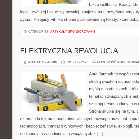
także wellbeing. Każdy, kt
lepiej, żyć lżej i czuć się pewniej, znajdzie tutaj przydatne artyk
Życia i Przepisy Fit. Na stronie publikowane są teksty, które poka
CATEGORIES:
ARTYKUŁY SPONSOROWANE
ELEKTRYCZNA REWOLUCJA
POSTED BY ADMIN
KWI - 21 - 2026
MOŻLIWOŚĆ KOMENTOWA
Auto Jarmark to współczesn
śledzą światem samochodów
myślą o czytelnikach, któr
tematach związanych z aut
szukają treści podanych w 
Strona skupia się na tym, 
czterech kółek oraz osób obserwujących rozwój branży jest nap
technologiach, trendach rynkowych, bezpieczeństwie, ekologii, t
codziennych zagadnieniach związanych z […]