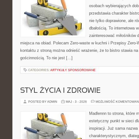
osobach wybierających dob
przedstawia charakter bistr
nie tylko doprawione, ale r
dbałością. To internetowa 
zainteresować miłośników d
miejsca na obiad. Polecam Zero-waste w kuchni i Przepisy Zero-
kontaktu z stroną można odnieść wrażenie, że to bistro stawia n
gościnnością. To nie jest […]
CATEGORIES:
ARTYKUŁY SPONSOROWANE
STYL ŻYCIA I ZDROWIE
POSTED BY ADMIN
MAJ - 3 - 2026
MOŻLIWOŚĆ KOMENTOWAN
Madlennn to strona, które 
estetyczny punkt w sieci d
inspiracji. Już sama nazwa
charakterystycznym, dlate